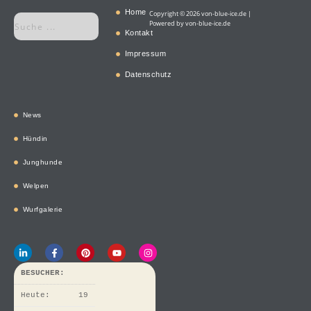
Home
Copyright © 2026 von-blue-ice.de |
Powered by von-blue-ice.de
Kontakt
Impressum
Datenschutz
News
Hündin
Junghunde
Welpen
Wurfgalerie
BESUCHER:
Heute:
19