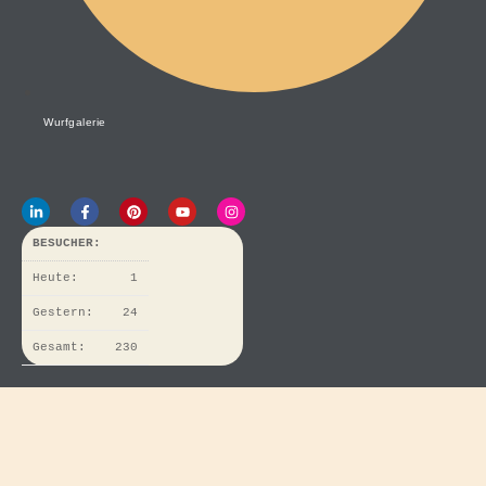
Wurfgalerie
BESUCHER:
Heute:
1
Gestern:
24
Gesamt:
230